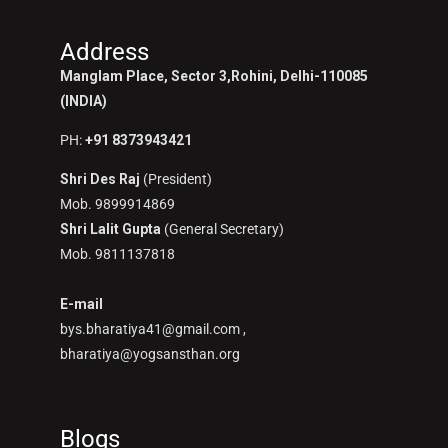
Address
Manglam Place, Sector 3,Rohini, Delhi-110085
(INDIA)
PH:
+91 8373943421
Shri Des Raj
(President)
Mob. 9899914869
Shri Lalit Gupta
(General Secretary)
Mob. 9811137818
E-mail
bys.bharatiya41@gmail.com ,
bharatiya@yogsansthan.org
Blogs