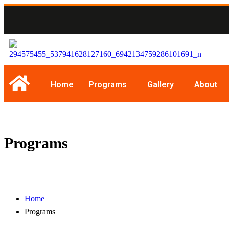
Home
Programs
Gallery
About
Programs
Home
Programs