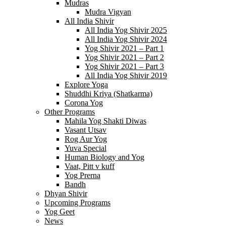
Mudras
Mudra Vigyan
All India Shivir
All India Yog Shivir 2025
All India Yog Shivir 2024
Yog Shivir 2021 – Part 1
Yog Shivir 2021 – Part 2
Yog Shivir 2021 – Part 3
All India Yog Shivir 2019
Explore Yoga
Shuddhi Kriya (Shatkarma)
Corona Yog
Other Programs
Mahila Yog Shakti Diwas
Vasant Utsav
Rog Aur Yog
Yuva Special
Human Biology and Yog
Vaat, Pitt v kuff
Yog Prerna
Bandh
Dhyan Shivir
Upcoming Programs
Yog Geet
News