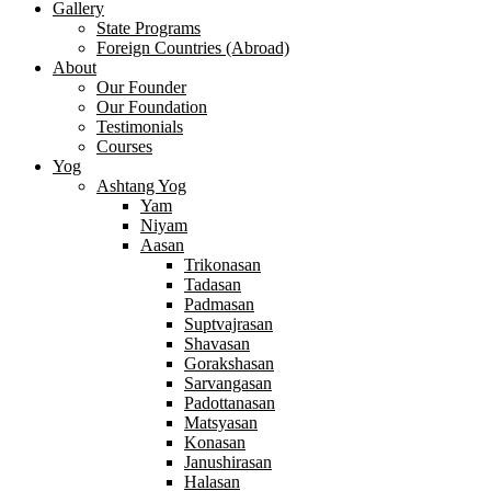
Gallery
State Programs
Foreign Countries (Abroad)
About
Our Founder
Our Foundation
Testimonials
Courses
Yog
Ashtang Yog
Yam
Niyam
Aasan
Trikonasan
Tadasan
Padmasan
Suptvajrasan
Shavasan
Gorakshasan
Sarvangasan
Padottanasan
Matsyasan
Konasan
Janushirasan
Halasan