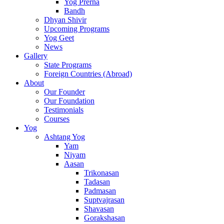
Yog Prerna
Bandh
Dhyan Shivir
Upcoming Programs
Yog Geet
News
Gallery
State Programs
Foreign Countries (Abroad)
About
Our Founder
Our Foundation
Testimonials
Courses
Yog
Ashtang Yog
Yam
Niyam
Aasan
Trikonasan
Tadasan
Padmasan
Suptvajrasan
Shavasan
Gorakshasan