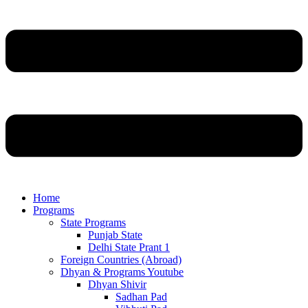
Home
Programs
State Programs
Punjab State
Delhi State Prant 1
Foreign Countries (Abroad)
Dhyan & Programs Youtube
Dhyan Shivir
Sadhan Pad