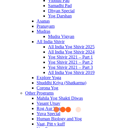
Vibhuti Pad
Samadhi Pad
Dhyan Special
Yog Darshan
Asanas
Pranayam
Mudras
Mudra Vigyan
All India Shivir
All India Yog Shivir 2025
All India Yog Shivir 2024
Yog Shivir 2021 – Part 1
Yog Shivir 2021 – Part 2
Yog Shivir 2021 – Part 3
All India Yog Shivir 2019
Explore Yoga
Shuddhi Kriya (Shatkarma)
Corona Yog
Other Programs
Mahila Yog Shakti Diwas
Vasant Utsav
Rog Aur Yog
Yuva Special
Human Biology and Yog
Vaat, Pitt v kuff