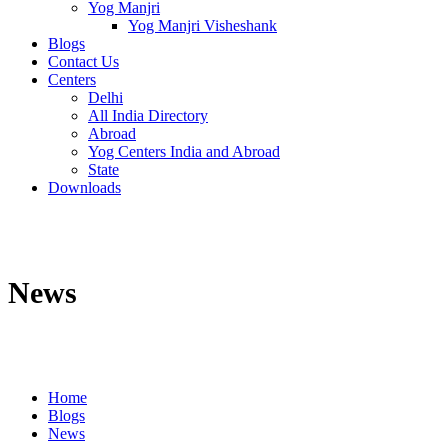
Yog Manjri
Yog Manjri Visheshank
Blogs
Contact Us
Centers
Delhi
All India Directory
Abroad
Yog Centers India and Abroad
State
Downloads
News
Home
Blogs
News