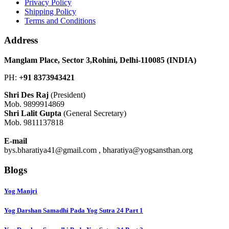
Privacy Policy
Shipping Policy
Terms and Conditions
Address
Manglam Place, Sector 3,Rohini, Delhi-110085 (INDIA)
PH:
+91 8373943421
Shri Des Raj
(President)
Mob. 9899914869
Shri Lalit Gupta
(General Secretary)
Mob. 9811137818
E-mail
bys.bharatiya41@gmail.com , bharatiya@yogsansthan.org
Blogs
Yog Manjri
Yog Darshan Samadhi Pada Yog Sutra 24 Part 1