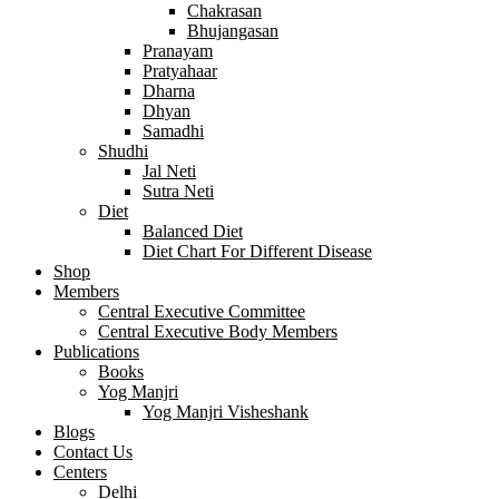
Chakrasan
Bhujangasan
Pranayam
Pratyahaar
Dharna
Dhyan
Samadhi
Shudhi
Jal Neti
Sutra Neti
Diet
Balanced Diet
Diet Chart For Different Disease
Shop
Members
Central Executive Committee
Central Executive Body Members
Publications
Books
Yog Manjri
Yog Manjri Visheshank
Blogs
Contact Us
Centers
Delhi