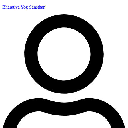
Bharatiya Yog Sansthan