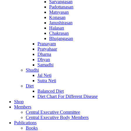
Sarvangasan
Padottanasan
Matsyasan
Konasan
Janushirasan
Halasan
Chakrasan
Bhujangasan
Pranayam
Pratyahaar
Dharna
Dhyan
Samadhi
Shudhi
Jal Neti
Sutra Neti
Diet
Balanced Diet
Diet Chart For Different Disease
Shop
Members
Central Executive Committee
Central Executive Body Members
Publications
Books