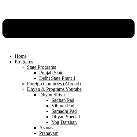
Home
Programs
State Programs
Punjab State
Delhi State Prant 1
Foreign Countries (Abroad)
Dhyan & Programs Youtube
Dhyan Shivir
Sadhan Pad
Vibhuti Pad
Samadhi Pad
Dhyan Special
Yog Darshan
Asanas
Pranayam