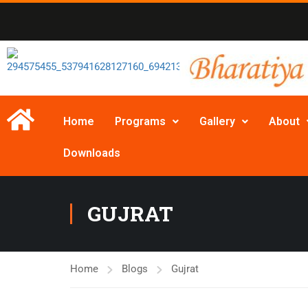
Home
Programs
Gallery
About
Downloads
GUJRAT
Home
Blogs
Gujrat