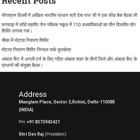
Recent Posts
योगाश्रम दिल्ली में अखिल भारतीय प्रधान श्री देस राज जी ने एक फीड बैक बैठक ली
फगवाड़ा में लाॅर्ड महावीर जैन पब्लिक स्कूल में 110 अध्यापिकाओं का तीन दिवसीय योग
शिविर लगाया गया।
चीका में मोटापा निवारण शिविर
मोटापा निवारण शिविर जिन्दल पार्क कुरुक्षेत्र
अंबाला कैंट में अगली टर्म के लिए गठित अंबाला शहर के तीनों जिले और अंबाला कैंट के
प्रधानों की संयुक्त बैठक।
Address
Manglam Place, Sector 3,Rohini, Delhi-110085
(INDIA)
PH:
+91 8373943421
Shri Des Raj
(President)