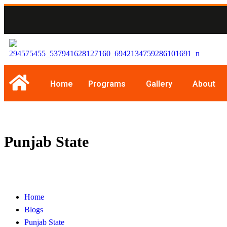
Home
Programs
Gallery
About
Punjab State
Home
Blogs
Punjab State