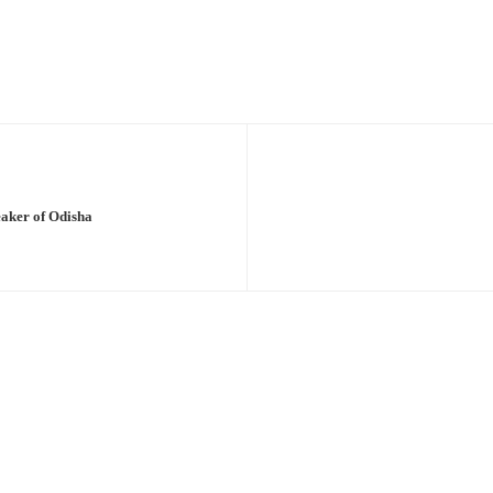
Prant Pradhan of BYS Odisha Suresh Mohapatra awarded by Hon'ble speaker of Odisha