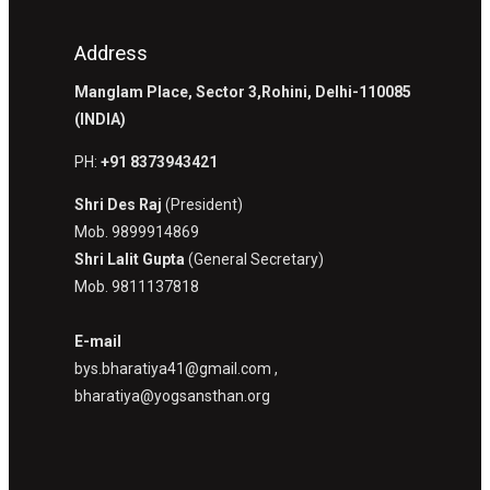
Address
Manglam Place, Sector 3,Rohini, Delhi-110085
(INDIA)
PH:
+91 8373943421
Shri Des Raj
(President)
Mob. 9899914869
Shri Lalit Gupta
(General Secretary)
Mob. 9811137818
E-mail
bys.bharatiya41@gmail.com ,
bharatiya@yogsansthan.org